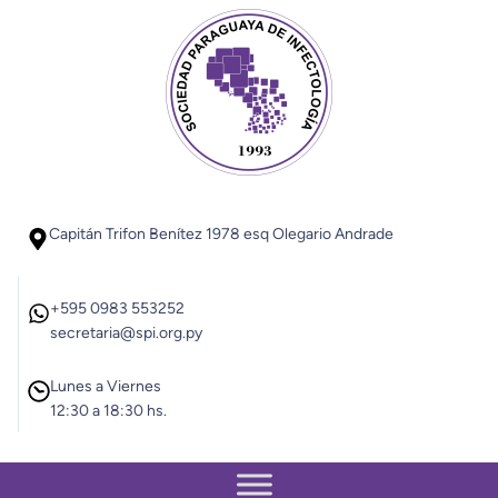
Saltar
al
contenido
Capitán Trifon Benítez 1978 esq Olegario Andrade
+595 0983 553252
secretaria@spi.org.py
Lunes a Viernes
12:30 a 18:30 hs.