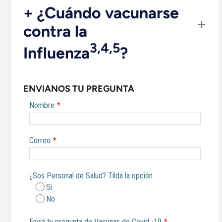
+ ¿Cuándo vacunarse
contra la
3,4,5
Influenza
?
ENVIANOS TU PREGUNTA
Nombre
*
Correo
*
¿Sos Personal de Salud? Tildá la opción
Si
No
Enviá tu pregunta de Vacunas de Covid -19
*