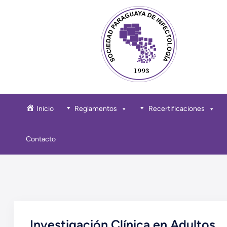
Saltar
al
contenido
Inicio
Reglamentos
Recertificaciones
Contacto
Investigación Clínica en Adultos