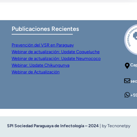
Publicaciones Recientes
Prevención del VSR en Paraguay
Webinar de actualización: Update Coqueluche
Webinar de actualización: Update Neumococo
Cap
Webinar: Update Chikungunya
Webinar de Actualización
sec
+5
SPI Sociedad Paraguaya de Infectología – 2024
| by Tecnonetpy