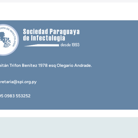
itán Trifon Benítez 1978 esq Olegario Andrade.
retaria@spi.org.py
95 0983 553252