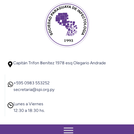
Saltar
al
contenido
Capitán Trifon Benítez 1978 esq Olegario Andrade
+595 0983 553252
secretaria@spi.org.py
Lunes a Viernes
12:30 a 18:30 hs.