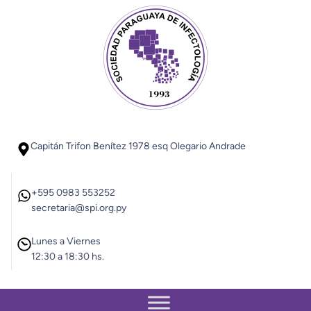
Saltar
al
contenido
Capitán Trifon Benítez 1978 esq Olegario Andrade
+595 0983 553252
secretaria@spi.org.py
Lunes a Viernes
12:30 a 18:30 hs.