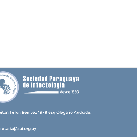
itán Trifon Benítez 1978 esq Olegario Andrade.
retaria@spi.org.py