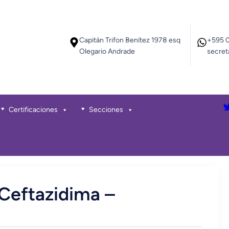
Capitán Trifon Benítez 1978 esq
+595 
Olegario Andrade
secret
Certificaciones
Secciones
 Ceftazidima –