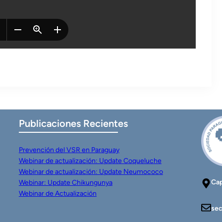
Publicaciones Recientes
Prevención del VSR en Paraguay
Webinar de actualización: Update Coqueluche
Webinar de actualización: Update Neumococo
Cap
Webinar: Update Chikungunya
Webinar de Actualización
sec