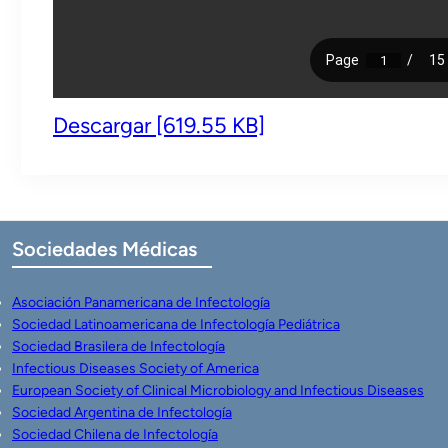
Descargar [619.55 KB]
Sociedades
Médicas
Asociación Panamericana de Infectología
Sociedad Latinoamericana de Infectología Pediátrica
Sociedad Brasilera de Infectología
Infectious Diseases Society of America
European Society of Clinical Microbiology and Infectious Diseases
Sociedad Argentina de Infectología
Sociedad Chilena de Infectología