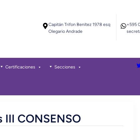
Capitán Trifon Benítez 1978 esq
+595 
Olegario Andrade
secret
Certificaciones
Secciones
os III CONSENSO