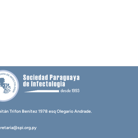
itán Trifon Benítez 1978 esq Olegario Andrade.
retaria@spi.org.py