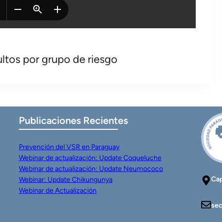
tos por grupo de riesgo
Publicaciones Recientes
Prevención del VSR en Paraguay
Webinar de actualización: Update Coqueluche
Webinar de actualización: Update Neumococo
Cap
Webinar: Update Chikungunya
Webinar de Actualización
sec