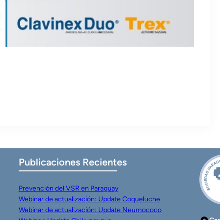
Publicaciones Recientes
Prevención del VSR en Paraguay
Webinar de actualización: Update Coqueluche
Webinar de actualización: Update Neumococo